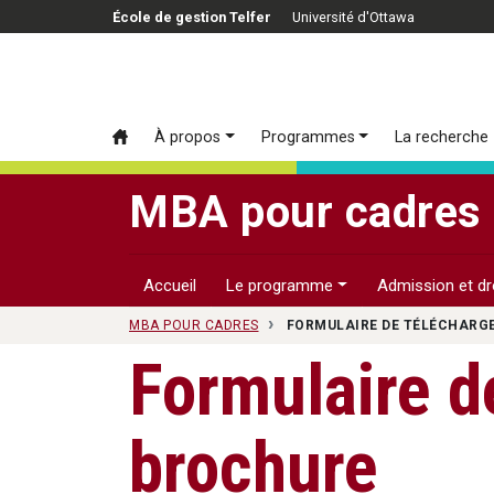
Passer au contenu principal
École de gestion Telfer
Université d'Ottawa
À propos
Programmes
La recherche
MBA pour cadres
Accueil
Le programme
Admission et dro
MBA POUR CADRES
FORMULAIRE DE TÉLÉCHARG
Formulaire d
brochure