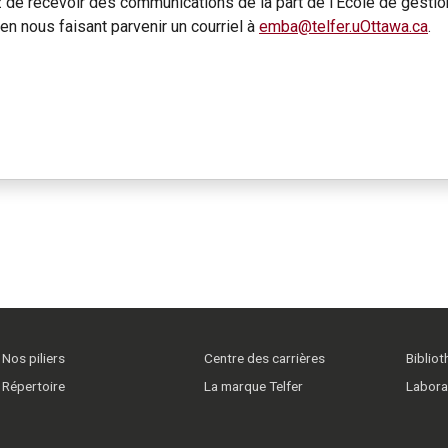
de recevoir des communications de la part de l’École de gestion
 nous faisant parvenir un courriel à
emba@telfer.uOttawa.ca
.
Nos piliers
Centre des carrières
Biblio
Répertoire
La marque Telfer
Labora