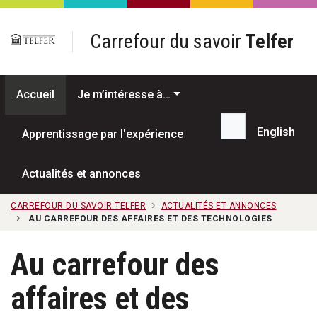
Passer au contenu principal
Carrefour du savoir
Telfer
Accueil
Je m’intéresse à…
English
Apprentissage par l'expérience
Recherche...
Actualités et annonces
CARREFOUR DU SAVOIR TELFER
ACTUALITÉS ET ANNONCES
AU CARREFOUR DES AFFAIRES ET DES TECHNOLOGIES
Au carrefour des
affaires et des