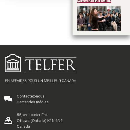
Prochain article ›
Ar
pa
Contactez-nous
Demandes médias
55, av. Laurier Est
Ottawa (Ontario) K1N 6N5
Canada