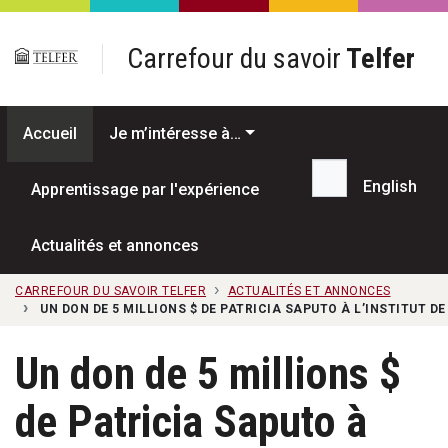
Passer au contenu principal
Carrefour du savoir
Telfer
Accueil
Je m’intéresse à…
English
Apprentissage par l'expérience
Recherche...
Actualités et annonces
CARREFOUR DU SAVOIR TELFER
ACTUALITÉS ET ANNONCES
UN DON DE 5 MILLIONS $ DE PATRICIA SAPUTO À L’INSTITUT D
Un don de 5 millions $
de Patricia Saputo à