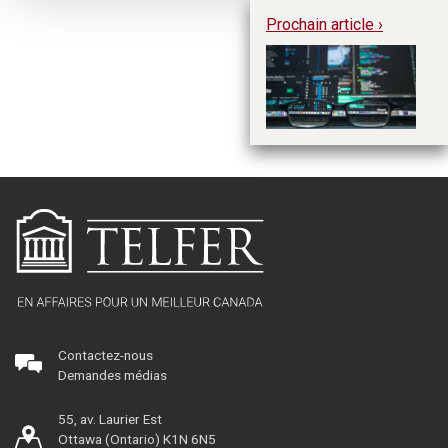
Prochain article ›
En
tr
or
Contactez-nous
Demandes médias
55, av. Laurier Est
Ottawa (Ontario) K1N 6N5