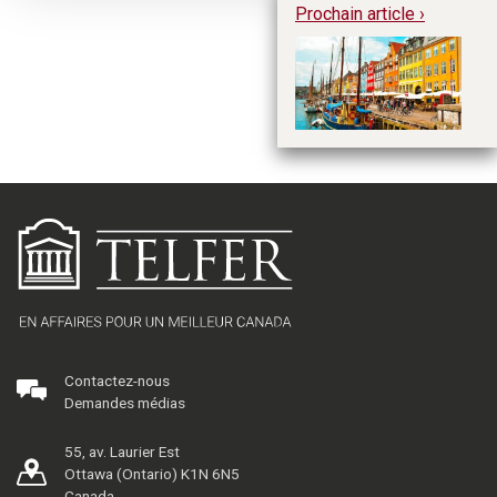
Prochain article ›
La
en
de
Contactez-nous
Demandes médias
55, av. Laurier Est
Ottawa (Ontario) K1N 6N5
Canada