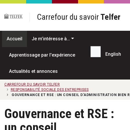
Passer au contenu principal
Carrefour du savoir
Telfer
Accueil
Je m’intéresse à…
English
Apprentissage par l'expérience
Recherche...
Actualités et annonces
CARREFOUR DU SAVOIR TELFER
RESPONSABILITÉ SOCIALE DES ENTREPRISES
GOUVERNANCE ET RSE : UN CONSEIL D’ADMINISTRATION BIEN 
Gouvernance et RSE :
un conseil