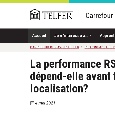
Passer au contenu principal
Carrefour 
Accueil
Je m’intéresse à…
Apprent
CARREFOUR DU SAVOIR TELFER
RESPONSABILITÉ S
La performance RS
dépend-elle avant 
localisation?
4 mai 2021