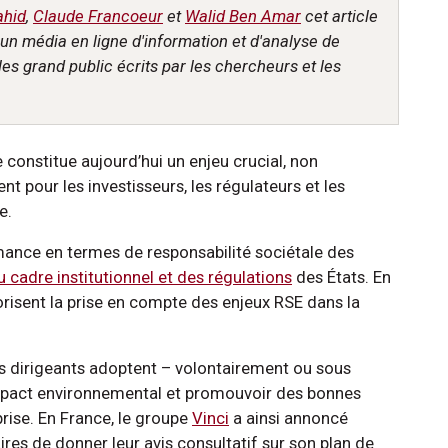
ahid
,
Claude Francoeur
et
Walid Ben Amar
cet article
, un média en ligne d'information et d'analyse de
cles grand public écrits par les chercheurs et les
constitue aujourd’hui un enjeu crucial, non
 pour les investisseurs, les régulateurs et les
de.
ance en termes de responsabilité sociétale des
u cadre institutionnel et des régulations
des États. En
avorisent la prise en compte des enjeux RSE dans la
s dirigeants adoptent – volontairement ou sous
l’impact environnemental et promouvoir des bonnes
prise. En France, le groupe
Vinci
a ainsi annoncé
es de donner leur avis consultatif sur son plan de