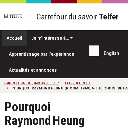
Passer au contenu principal
Carrefour du savoir
Telfer
Accueil
Je m’intéresse à…
English
Apprentissage par l'expérience
Recherche...
Actualités et annonces
CARREFOUR DU SAVOIR TELFER
PLUS HEUREUX
POURQUOI RAYMOND HEUNG (B.COM. 1969) A-T-IL CHOISI DE 
Pourquoi
Raymond Heung