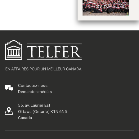
co
Contactez-nous
Demandes médias
55, av. Laurier Est
Ottawa (Ontario) K1N 6N5
Canada