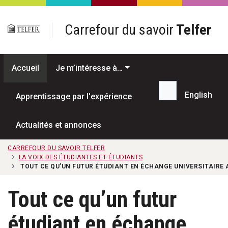
Passer au contenu principal
Carrefour du savoir
Telfer
Accueil
Je m’intéresse à…
English
Apprentissage par l'expérience
Recherche...
Actualités et annonces
CARREFOUR DU SAVOIR TELFER
LA VOIX DES ÉTUDIANTES ET ÉTUDIANTS
TOUT CE QU’UN FUTUR ÉTUDIANT EN ÉCHANGE UNIVERSITAIRE 
Tout ce qu’un futur
étudiant en échange