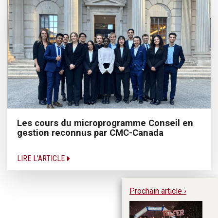
Les cours du microprogramme Conseil en
gestion reconnus par CMC-Canada
LIRE L'ARTICLE
Prochain article ›
Tr
de