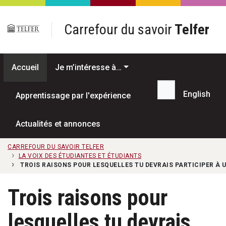
Passer au contenu principal
Carrefour du savoir
Telfer
Accueil
Je m’intéresse à…
English
Apprentissage par l'expérience
Recherche...
Actualités et annonces
CARREFOUR DU SAVOIR TELFER
LA VOIX DES ÉTUDIANTES ET ÉTUDIANTS
TROIS RAISONS POUR LESQUELLES TU DEVRAIS PARTICIPER À 
Trois raisons pour
lesquelles tu devrais