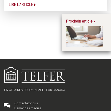
LIRE L'ARTICLE
Prochain article ›
Gé
ma
pa
MB
Contactez-nous
Demandes médias