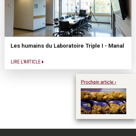
Les humains du Laboratoire Triple I - Manal
LIRE L'ARTICLE
Prochain article ›
À 
ét
C