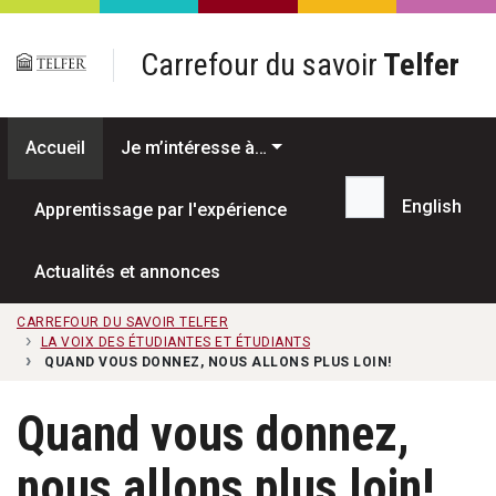
Passer au contenu principal
Carrefour du savoir
Telfer
Accueil
Je m’intéresse à…
English
Apprentissage par l'expérience
Recherche...
Actualités et annonces
CARREFOUR DU SAVOIR TELFER
LA VOIX DES ÉTUDIANTES ET ÉTUDIANTS
QUAND VOUS DONNEZ, NOUS ALLONS PLUS LOIN!
Quand vous donnez,
nous allons plus loin!