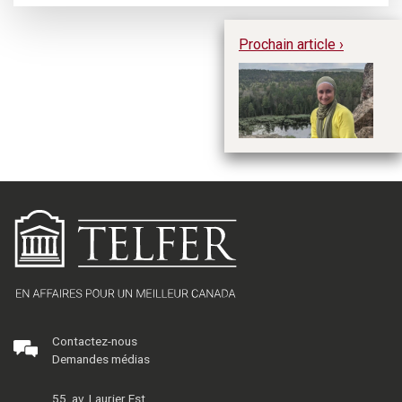
Prochain article ›
Do
M
Contactez-nous
Demandes médias
55, av. Laurier Est