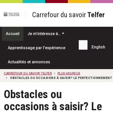
Passer au contenu principal
Carrefour du savoir
Telfer
Accueil
Je m’intéresse à…
English
Apprentissage par l'expérience
Recherche...
Actualités et annonces
CARREFOUR DU SAVOIR TELFER
PLUS HEUREUX
OBSTACLES OU OCCASIONS À SAISIR? LE PERFECTIONNEMENT 
Obstacles ou
occasions à saisir? Le