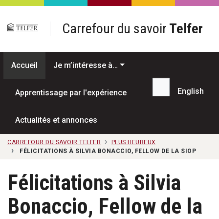
Passer au contenu principal
Carrefour du savoir
Telfer
Accueil
Je m’intéresse à…
English
Apprentissage par l'expérience
Recherche...
Actualités et annonces
CARREFOUR DU SAVOIR TELFER
PLUS HEUREUX
FÉLICITATIONS À SILVIA BONACCIO, FELLOW DE LA SIOP
Félicitations à Silvia
Bonaccio, Fellow de la