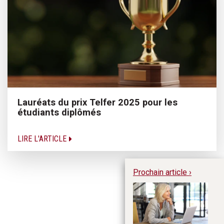
Lauréats du prix Telfer 2025 pour les
étudiants diplômés
LIRE L'ARTICLE
Prochain article ›
Du
le
fe