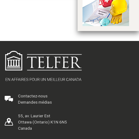
Te
am
au
Contactez-nous
Demandes médias
55, av. Laurier Est
Ottawa (Ontario) K1N 6N5
Canada