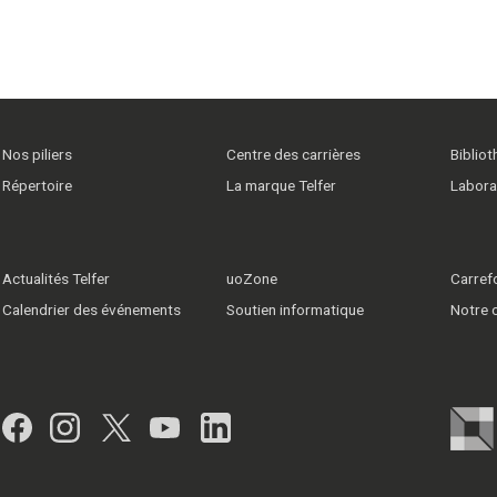
Nos piliers
Centre des carrières
Biblio
Répertoire
La marque Telfer
Labora
Actualités Telfer
uoZone
Carrefo
Calendrier des événements
Soutien informatique
Notre
Facebook
Instagram
Twitter
YouTube
LinkedIn