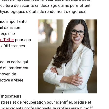
e culture de sécurité en décalage qui ne permettent
 physiologiques d’états de rendement dangereux.
ace importante
ail dans son
reçu une
n Telfer
pour son
ex Differences:
ied un cadre qui
lité du rendement
 moyen de
ictive à visée
 indicateurs
stress et de récupération pour identifier, prédire et
aux accidents professionnels, la professeure Dimoff