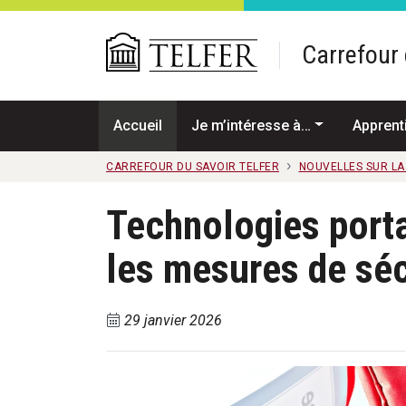
Passer au contenu principal
Carrefour 
Accueil
Je m’intéresse à…
Apprent
CARREFOUR DU SAVOIR TELFER
NOUVELLES SUR L
Technologies port
les mesures de sécu
29 janvier 2026