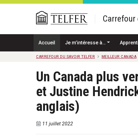
Passer au contenu principal
Carrefour 
Accueil
Je m’intéresse à…
Apprent
CARREFOUR DU SAVOIR TELFER
MEILLEUR CANADA
Un Canada plus ve
et Justine Hendric
anglais)
11 juillet 2022