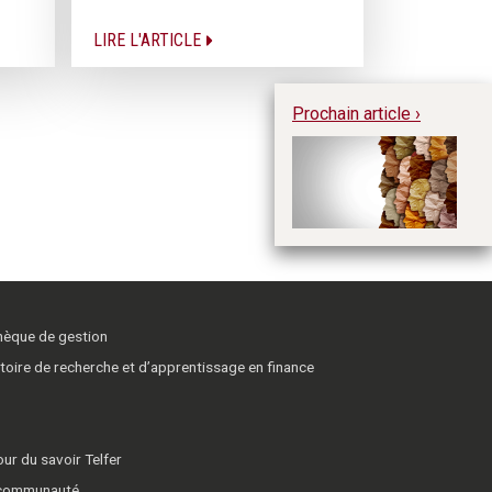
LIRE L'ARTICLE
Prochain article ›
L’
po
p
thèque de gestion
toire de recherche et d’apprentissage en finance
ur du savoir Telfer
 communauté