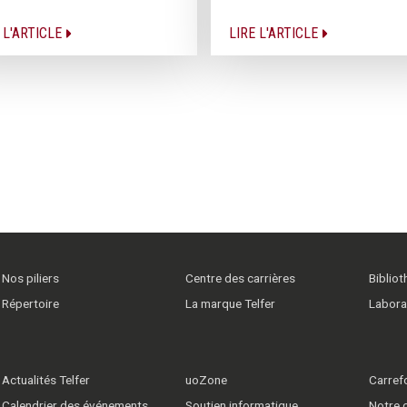
 L'ARTICLE
LIRE L'ARTICLE
Nos piliers
Centre des carrières
Biblio
Répertoire
La marque Telfer
Labora
Actualités Telfer
uoZone
Carrefo
Calendrier des événements
Soutien informatique
Notre