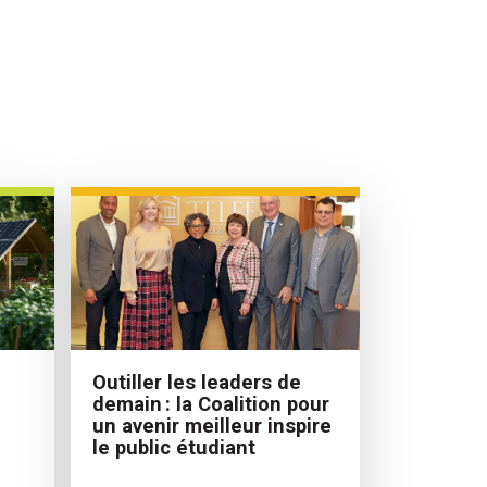
Outiller les leaders de
demain : la Coalition pour
un avenir meilleur inspire
le public étudiant