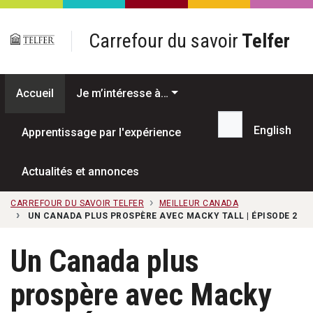
Passer au contenu principal
Carrefour du savoir
Telfer
Accueil
Je m’intéresse à…
English
Apprentissage par l'expérience
Recherche...
Actualités et annonces
CARREFOUR DU SAVOIR TELFER
MEILLEUR CANADA
UN CANADA PLUS PROSPÈRE AVEC MACKY TALL | ÉPISODE 2
Un Canada plus
prospère avec Macky