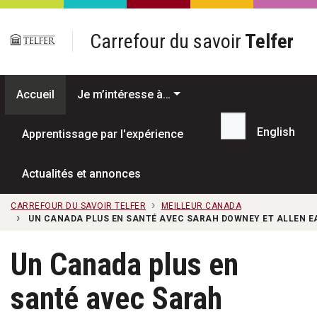
Passer au contenu principal
Carrefour du savoir
Telfer
Accueil
Je m’intéresse à…
English
Apprentissage par l'expérience
Recherche...
Actualités et annonces
CARREFOUR DU SAVOIR TELFER
MEILLEUR CANADA
UN CANADA PLUS EN SANTÉ AVEC SARAH DOWNEY ET ALLEN EAV
Un Canada plus en
santé avec Sarah