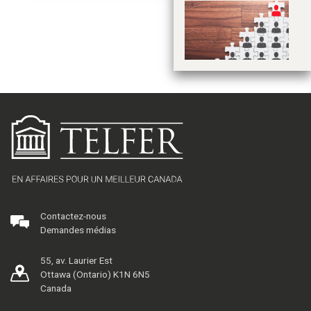
Qu
da
Contactez-nous
Demandes médias
55, av. Laurier Est
Ottawa (Ontario) K1N 6N5
Canada