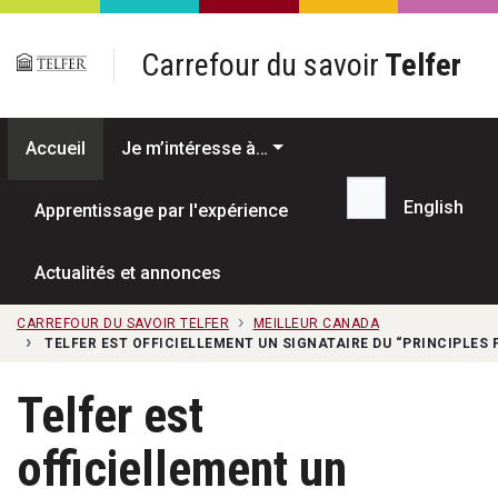
Passer au contenu principal
Carrefour du savoir
Telfer
Accueil
Je m’intéresse à…
English
Apprentissage par l'expérience
Recherche...
Actualités et annonces
CARREFOUR DU SAVOIR TELFER
MEILLEUR CANADA
TELFER EST OFFICIELLEMENT UN SIGNATAIRE DU “PRINCIPLE
Telfer est
officiellement un