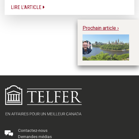
LIRE L'ARTICLE
Prochain article ›
Tr
me
Contactez-nous
Demandes médias