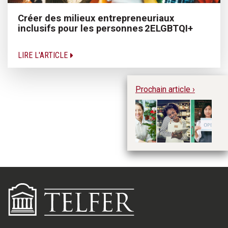
Créer des milieux entrepreneuriaux
inclusifs pour les personnes 2ELGBTQI+
LIRE L'ARTICLE
Prochain article ›
So
l’
f