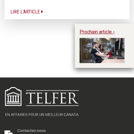
LIRE L'ARTICLE
Prochain article ›
L’
l’
l’
Contactez-nous