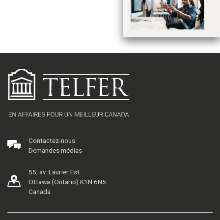
s
l'
Contactez-nous
Demandes médias
55, av. Laurier Est
Ottawa (Ontario) K1N 6N5
Canada