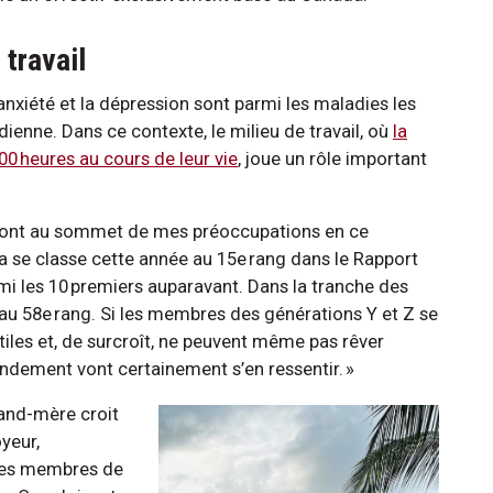
 travail
’anxiété et la dépression sont parmi les maladies les
ienne. Dans ce contexte, le milieu de travail, où
la
0 heures au cours de leur vie
, joue un rôle important
il sont au sommet de mes préoccupations en ce
 se classe cette année au 15e rang dans le Rapport
i les 10 premiers auparavant. Dans la tranche des
 au 58e rang. Si les membres des générations Y et Z se
utiles et, de surcroît, ne peuvent même pas rêver
endement vont certainement s’en ressentir. »
rand-mère croit
yeur,
tres membres de