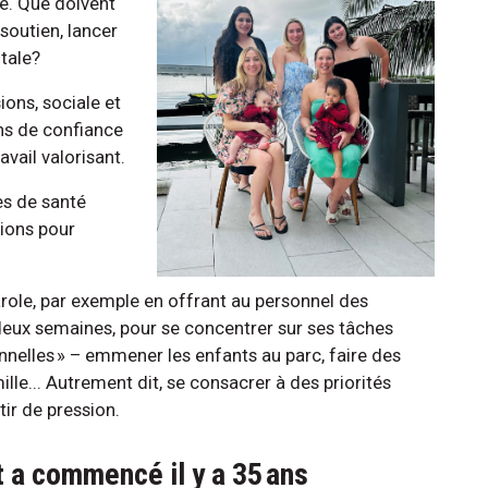
le. Que doivent
soutien, lancer
tale?
ons, sociale et
ens de confiance
avail valorisant.
es de santé
ions pour
parole, par exemple en offrant au personnel des
 deux semaines, pour se concentrer sur ses tâches
onnelles » – emmener les enfants au parc, faire des
le... Autrement dit, se consacrer à des priorités
ir de pression.
t a commencé il y a 35 ans