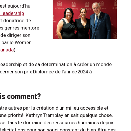
st aujourd’hui
 leadership
et donatrice de
des genres mentore
de diriger son
s par le Women
anada
).
leadership et de sa détermination à créer un monde
décerner son prix Diplômée de l’année 2024 à
mais comment?
re autres par la création d’un milieu accessible et
 une priorité. Kathryn Tremblay en sait quelque chose,
prise dans le domaine des ressources humaines depuis
 félicitations pour son souci constant du bien-être des