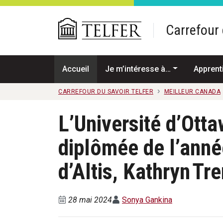
Passer au contenu principal
Carrefour 
Accueil
Je m’intéresse à…
Apprent
CARREFOUR DU SAVOIR TELFER
MEILLEUR CANADA
L’Université d’Otta
diplômée de l’anné
d’Altis, Kathryn Tr
28 mai 2024
Sonya Gankina