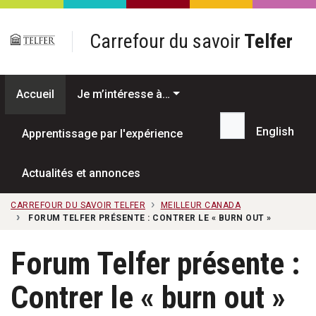
Passer au contenu principal
Carrefour du savoir
Telfer
Accueil
Je m’intéresse à…
English
Apprentissage par l'expérience
Recherche...
Actualités et annonces
CARREFOUR DU SAVOIR TELFER
MEILLEUR CANADA
FORUM TELFER PRÉSENTE : CONTRER LE « BURN OUT »
Forum Telfer présente :
Contrer le « burn out »