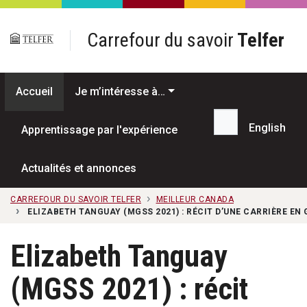
Passer au contenu principal
Carrefour du savoir
Telfer
Accueil
Je m’intéresse à…
English
Apprentissage par l'expérience
Recherche...
Actualités et annonces
CARREFOUR DU SAVOIR TELFER
MEILLEUR CANADA
ELIZABETH TANGUAY (MGSS 2021) : RÉCIT D’UNE CARRIÈRE EN
Elizabeth Tanguay
(MGSS 2021) : récit