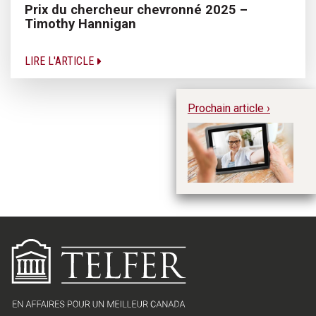
Prix du chercheur chevronné 2025 –
Timothy Hannigan
LIRE L'ARTICLE
Prochain article ›
Le
te