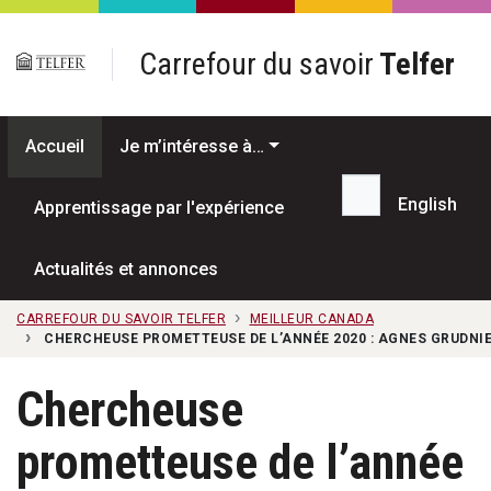
Passer au contenu principal
Carrefour du savoir
Telfer
Accueil
Je m’intéresse à…
English
Apprentissage par l'expérience
Recherche...
Actualités et annonces
CARREFOUR DU SAVOIR TELFER
MEILLEUR CANADA
CHERCHEUSE PROMETTEUSE DE L’ANNÉE 2020 : AGNES GRUDNI
Chercheuse
prometteuse de l’année