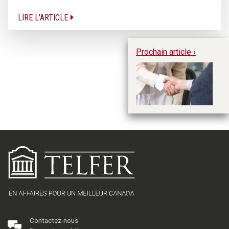
LIRE L'ARTICLE
Prochain article ›
MB
Co
ve
Contactez-nous