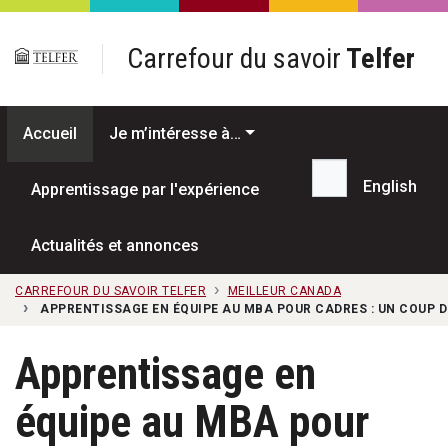
Passer au contenu principal
Carrefour du savoir
Telfer
Accueil
Je m’intéresse à…
English
Apprentissage par l'expérience
Recherche...
Actualités et annonces
CARREFOUR DU SAVOIR TELFER
MEILLEUR CANADA
APPRENTISSAGE EN ÉQUIPE AU MBA POUR CADRES : UN COUP 
Apprentissage en
équipe au MBA pour