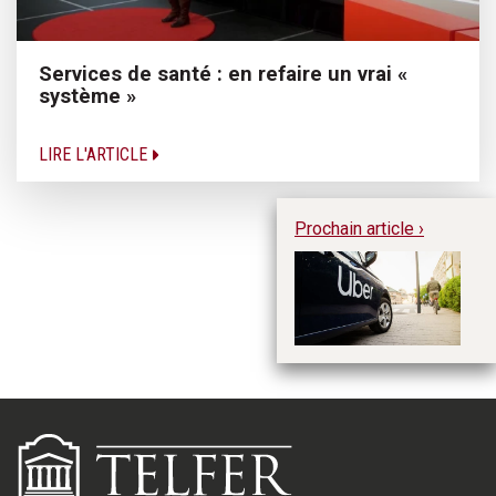
Services de santé : en refaire un vrai «
système »
LIRE L'ARTICLE
Prochain article ›
Ma
d’
po
ch