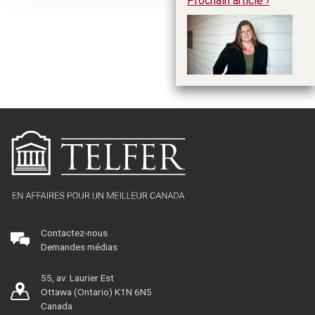
Prochain article ›
C
pe
ve
Contactez-nous
Demandes médias
55, av. Laurier Est
Ottawa (Ontario) K1N 6N5
Canada