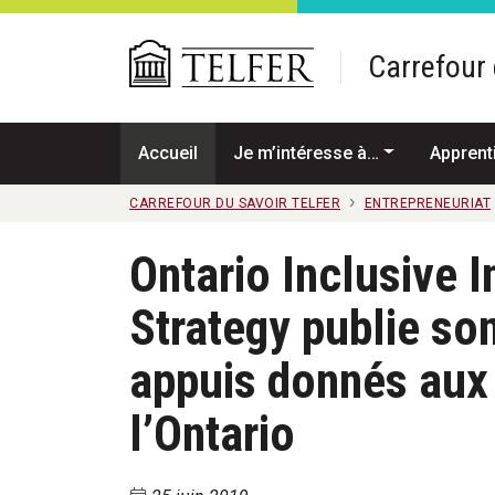
Passer au contenu principal
Carrefour 
Accueil
Je m’intéresse à…
Apprent
CARREFOUR DU SAVOIR TELFER
ENTREPRENEURIAT
Ontario Inclusive I
Strategy publie son
appuis donnés aux
l’Ontario