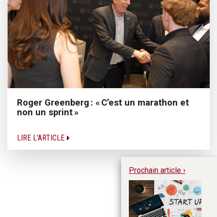
Roger Greenberg : « C’est un marathon et
non un sprint »
LIRE L'ARTICLE
Prochain article ›
La
s’
l’