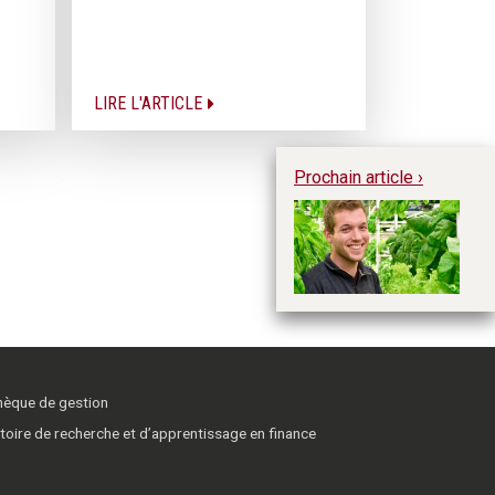
LIRE L'ARTICLE
Prochain article ›
Le
me
la
thèque de gestion
toire de recherche et d’apprentissage en finance