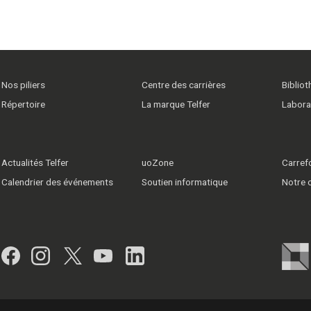
Nos piliers
Centre des carrières
Biblio
Répertoire
La marque Telfer
Labora
Actualités Telfer
uoZone
Carrefo
Calendrier des événements
Soutien informatique
Notre
Facebook
Instagram
Twitter
YouTube
LinkedIn