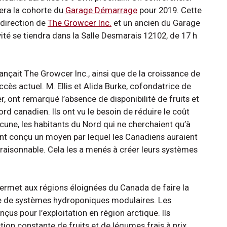
cera la cohorte du
Garage Démarrage
pour 2019. Cette
 direction de
The Growcer Inc.
et un ancien du Garage
ité se tiendra dans la Salle Desmarais 12102, de 17 h
 lançait The Growcer Inc., ainsi que de la croissance de
uccès actuel. M. Ellis et Alida Burke, cofondatrice de
r, ont remarqué l’absence de disponibilité de fruits et
d canadien. Ils ont vu le besoin de réduire le coût
acune, les habitants du Nord qui ne cherchaient qu’à
nt conçu un moyen par lequel les Canadiens auraient
 raisonnable. Cela les a menés à créer leurs systèmes
permet aux régions éloignées du Canada de faire la
ide de systèmes hydroponiques modulaires. Les
s pour l’exploitation en région arctique. Ils
on constante de fruits et de légumes frais à prix