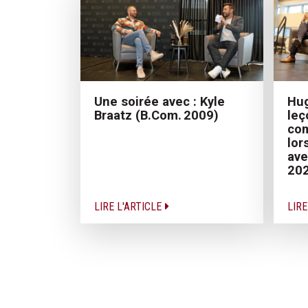
Hug
Une soirée avec : Kyle
leç
Braatz (B.Com. 2009)
com
lor
ave
20
LIRE L'ARTICLE
LIRE