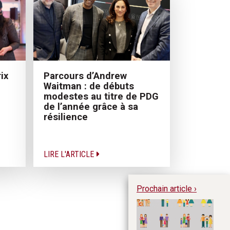
Parcours d’Andrew
ix
Waitman : de débuts
modestes au titre de PDG
de l’année grâce à sa
résilience
LIRE L'ARTICLE
Prochain article ›
Fa
fa