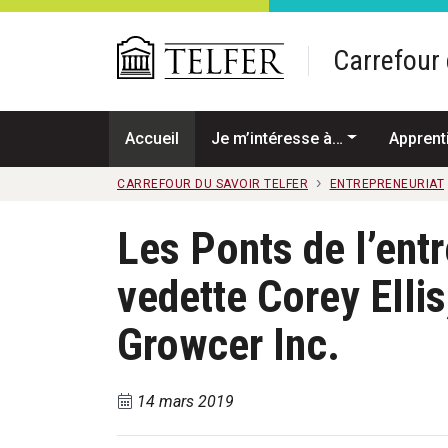
Passer au contenu principal
Carrefour 
Accueil
Je m’intéresse à…
Apprent
CARREFOUR DU SAVOIR TELFER
ENTREPRENEURIAT
Les Ponts de l’ent
vedette Corey Ellis
Growcer Inc.
14 mars 2019