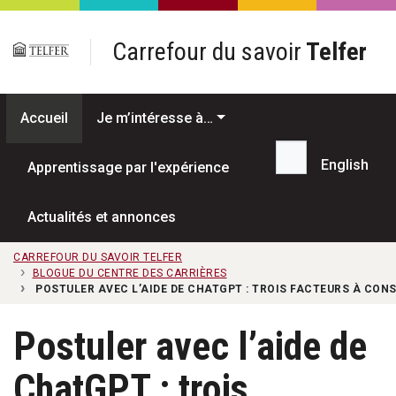
Passer au contenu principal
Carrefour du savoir
Telfer
Accueil
Je m’intéresse à…
English
Apprentissage par l'expérience
Recherche...
Actualités et annonces
CARREFOUR DU SAVOIR TELFER
BLOGUE DU CENTRE DES CARRIÈRES
POSTULER AVEC L’AIDE DE CHATGPT : TROIS FACTEURS À CON
Postuler avec l’aide de
ChatGPT : trois