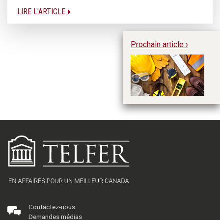
LIRE L'ARTICLE
Prochain article ›
Se
vi
Contactez-nous
Demandes médias