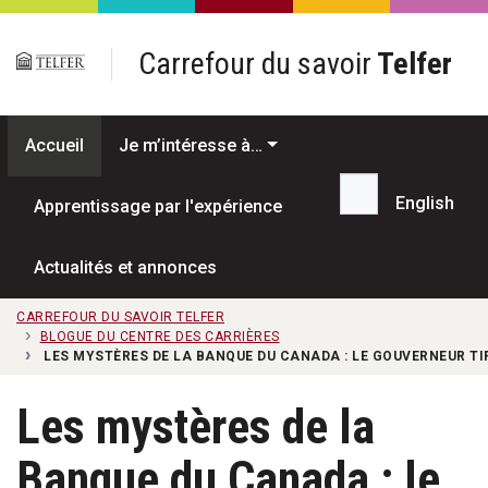
Passer au contenu principal
Carrefour du savoir
Telfer
Accueil
Je m’intéresse à…
English
Apprentissage par l'expérience
Recherche...
Actualités et annonces
CARREFOUR DU SAVOIR TELFER
BLOGUE DU CENTRE DES CARRIÈRES
LES MYSTÈRES DE LA BANQUE DU CANADA : LE GOUVERNEUR T
Les mystères de la
Banque du Canada : le