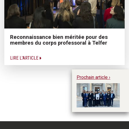
Reconnaissance bien méritée pour des
membres du corps professoral à Telfer
LIRE L'ARTICLE
Prochain article ›
L
Co
C