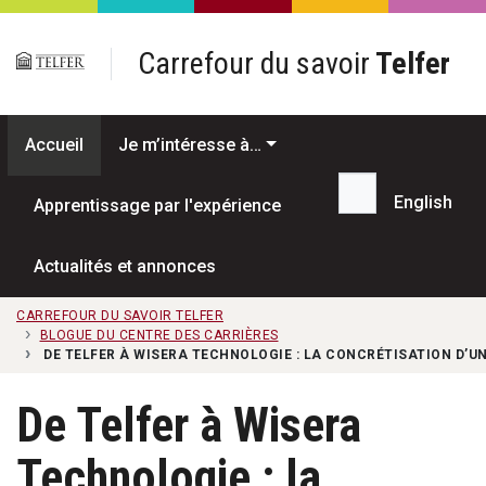
Passer au contenu principal
Carrefour du savoir
Telfer
Accueil
Je m’intéresse à…
English
Apprentissage par l'expérience
Recherche...
Actualités et annonces
CARREFOUR DU SAVOIR TELFER
BLOGUE DU CENTRE DES CARRIÈRES
DE TELFER À WISERA TECHNOLOGIE : LA CONCRÉTISATION D’UN
De Telfer à Wisera
Technologie : la