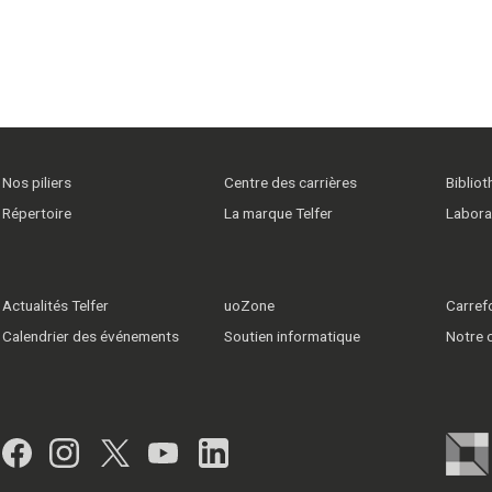
Nos piliers
Centre des carrières
Biblio
Répertoire
La marque Telfer
Labora
Actualités Telfer
uoZone
Carrefo
Calendrier des événements
Soutien informatique
Notre
Facebook
Instagram
Twitter
YouTube
LinkedIn