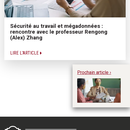
Sécurité au travail et mégadonnées :
rencontre avec le professeur Rengong
(Alex) Zhang
LIRE L'ARTICLE
Prochain article ›
« 
fe
ap
pl
C