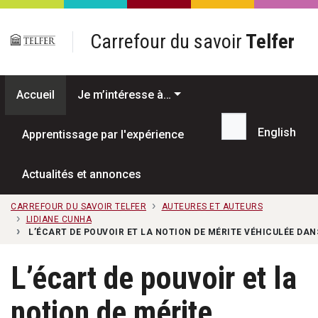
Passer au contenu principal
Carrefour du savoir
Telfer
Accueil
Je m’intéresse à…
English
Apprentissage par l'expérience
Recherche...
Actualités et annonces
CARREFOUR DU SAVOIR TELFER
AUTEURES ET AUTEURS
LIDIANE CUNHA
L’ÉCART DE POUVOIR ET LA NOTION DE MÉRITE VÉHICULÉE DAN
L’écart de pouvoir et la
notion de mérite