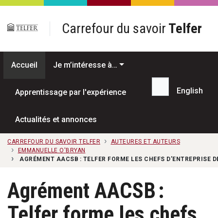
Passer au contenu principal
Carrefour du savoir
Telfer
Accueil
Je m’intéresse à…
English
Apprentissage par l'expérience
Recherche...
Actualités et annonces
CARREFOUR DU SAVOIR TELFER
AUTEURES ET AUTEURS
EMMANUELLE O'BRYAN
AGRÉMENT AACSB : TELFER FORME LES CHEFS D’ENTREPRISE D
Agrément AACSB :
Telfer forme les chefs