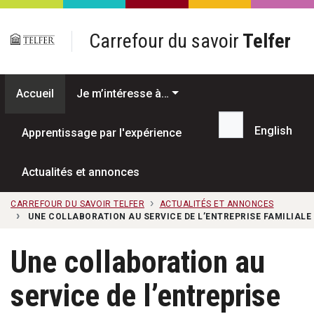
Passer au contenu principal
Carrefour du savoir
Telfer
Accueil
Je m’intéresse à…
English
Apprentissage par l'expérience
Recherche...
Actualités et annonces
CARREFOUR DU SAVOIR TELFER
ACTUALITÉS ET ANNONCES
UNE COLLABORATION AU SERVICE DE L’ENTREPRISE FAMILIALE :
Une collaboration au
service de l’entreprise