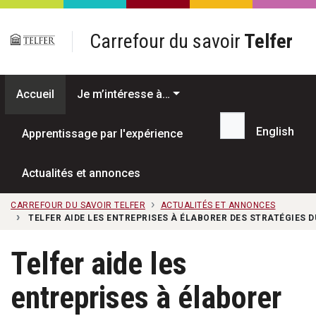
Passer au contenu principal
Carrefour du savoir
Telfer
Accueil
Je m’intéresse à…
English
Apprentissage par l'expérience
Recherche...
Actualités et annonces
CARREFOUR DU SAVOIR TELFER
ACTUALITÉS ET ANNONCES
TELFER AIDE LES ENTREPRISES À ÉLABORER DES STRATÉGIES 
Telfer aide les
entreprises à élaborer