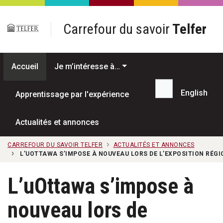
Passer au contenu principal
Carrefour du savoir
Telfer
Accueil
Je m’intéresse à…
English
Apprentissage par l'expérience
Recherche...
Actualités et annonces
CARREFOUR DU SAVOIR TELFER
ACTUALITÉS ET ANNONCES
L’UOTTAWA S’IMPOSE À NOUVEAU LORS DE L’EXPOSITION RÉG
L’uOttawa s’impose à
nouveau lors de