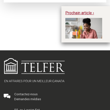
Prochain article ›
Le
ca
Contactez-nous
Demandes médias
55, av. Laurier Est