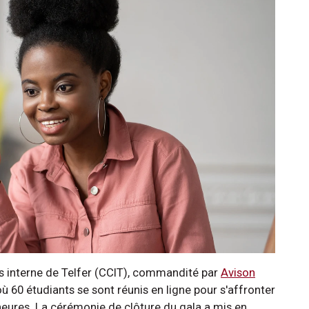
s interne de Telfer (CCIT), commandité par
Avison
 où 60 étudiants se sont réunis en ligne pour s'affronter
eures. La cérémonie de clôture du gala a mis en