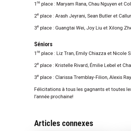
re
1
place : Maryam Rana, Chau Nguyen et Co
e
2
place : Arash Jeyrani, Sean Butler et Cal
e
3
place : Guangtai Wei, Joy Liu et Xilong Z
Séniors
re
1
place : Liz Tran, Emily Chiazza et Nicole 
e
2
place : Kristelle Rivard, Émilie Lebel et Ch
e
3
place : Clarissa Tremblay-Filion, Alexis 
Félicitations à tous les gagnants et toutes 
l’année prochaine!
Articles connexes