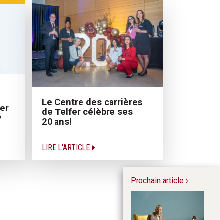
Le Centre des carrières
er
de Telfer célèbre ses
y
20 ans!
LIRE L'ARTICLE
Prochain article ›
Le
re
lo