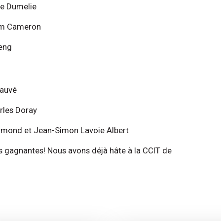
le Dumelie
lum Cameron
heng
Sauvé
arles Doray
Raymond et Jean-Simon Lavoie Albert
les gagnantes! Nous avons déjà hâte à la CCIT de