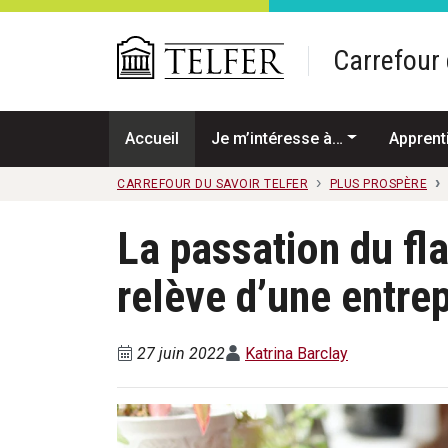
Passer au contenu principal
Carrefour 
Accueil
Je m’intéresse à…
Apprent
CARREFOUR DU SAVOIR TELFER
PLUS PROSPÈRE
La passation du fl
relève d’une entrep
27 juin 2022
Katrina Barclay