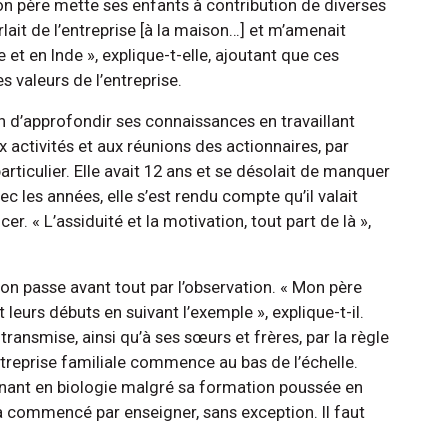
son père mette ses enfants à contribution de diverses
arlait de l’entreprise [à la maison…] et m’amenait
 et en Inde », explique-t-elle, ajoutant que ces
es valeurs de l’entreprise.
 d’approfondir ses connaissances en travaillant
x activités et aux réunions des actionnaires, par
particulier. Elle avait 12 ans et se désolait de manquer
c les années, elle s’est rendu compte qu’il valait
r. « L’assiduité et la motivation, tout part de là »,
ion passe avant tout par l’observation. « Mon père
 leurs débuts en suivant l’exemple », explique-t-il.
ansmise, ainsi qu’à ses sœurs et frères, par la règle
ntreprise familiale commence au bas de l’échelle.
ant en biologie malgré sa formation poussée en
a commencé par enseigner, sans exception. Il faut