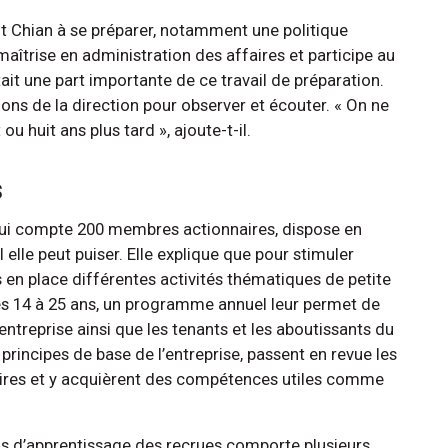
nt Chian à se préparer, notamment une politique
trise en administration des affaires et participe au
it une part importante de ce travail de préparation.
ions de la direction pour observer et écouter. « On ne
 huit ans plus tard », ajoute-t-il.
s
 qui compte 200 membres actionnaires, dispose en
 elle peut puiser. Elle explique que pour stimuler
mis en place différentes activités thématiques de petite
es 14 à 25 ans, un programme annuel leur permet de
ntreprise ainsi que les tenants et les aboutissants du
 principes de base de l’entreprise, passent en revue les
aires et y acquièrent des compétences utiles comme
sus d’apprentissage des recrues comporte plusieurs