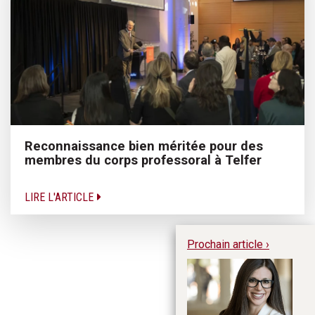
Reconnaissance bien méritée pour des
membres du corps professoral à Telfer
LIRE L'ARTICLE
Prochain article ›
Je
d’
co