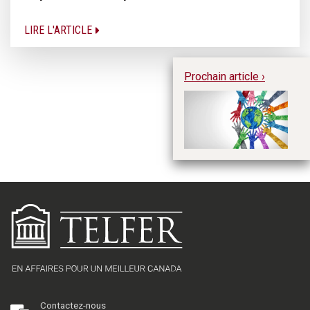
LIRE L'ARTICLE
Prochain article ›
Ac
le
so
d
d’
Contactez-nous