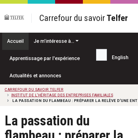
Passer au contenu principal
Carrefour du savoir
Telfer
Accueil
Je m’intéresse à…
English
Apprentissage par l'expérience
Recherche...
Actualités et annonces
CARREFOUR DU SAVOIR TELFER
INSTITUT DE L'HÉRITAGE DES ENTREPRISES FAMILIALES
LA PASSATION DU FLAMBEAU : PRÉPARER LA RELÈVE D’UNE ENT
La passation du
flambeau : préparer la