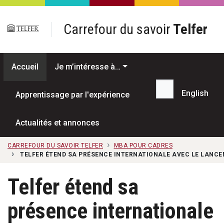
Passer au contenu principal
Carrefour du savoir
Telfer
Accueil
Je m’intéresse à…
English
Apprentissage par l'expérience
Recherche...
Actualités et annonces
CARREFOUR DU SAVOIR TELFER
MBA POUR CADRES
TELFER ÉTEND SA PRÉSENCE INTERNATIONALE AVEC LE LANC
Telfer étend sa
présence internationale