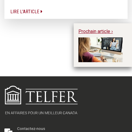
LIRE L'ARTICLE
Prochain article ›
P
de
Contactez-nous