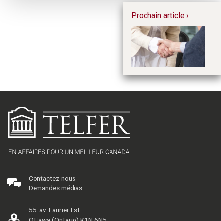
Prochain article ›
MB
Co
ve
Contactez-nous
Demandes médias
55, av. Laurier Est
Ottawa (Ontario) K1N 6N5