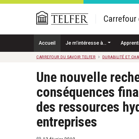
Passer au contenu principal
Carrefour 
Accueil
Je m’intéresse à…
Apprent
CARREFOUR DU SAVOIR TELFER
DURABILITÉ ET CH
Une nouvelle reche
conséquences finan
des ressources hyd
entreprises