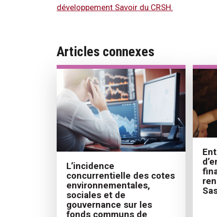
développement Savoir du CRSH.
Articles connexes
Ent
d’e
L’incidence
fin
concurrentielle des cotes
ren
environnementales,
Sas
sociales et de
gouvernance sur les
fonds communs de