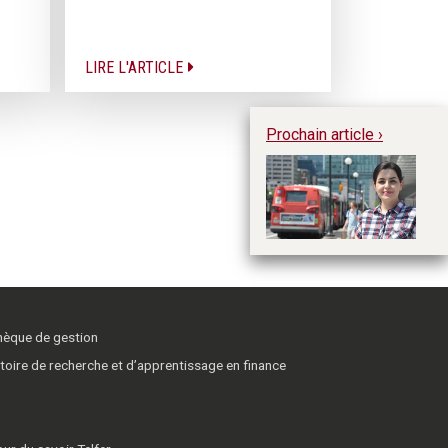
LIRE L'ARTICLE
Prochain article ›
Tr
Co
l’
am
t
thèque de gestion
toire de recherche et d’apprentissage en finance