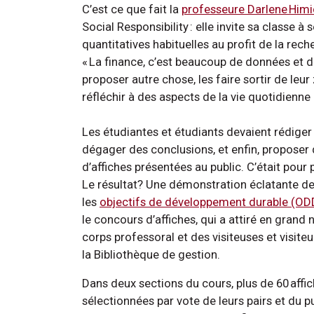
C’est ce que fait la
professeure Darlene Himi
Social Responsibility : elle invite sa classe
quantitatives habituelles au profit de la rec
« La finance, c’est beaucoup de données et d
proposer autre chose, les faire sortir de leur 
réfléchir à des aspects de la vie quotidienn
Les étudiantes et étudiants devaient rédiger 
dégager des conclusions, et enfin, proposer d
d’affiches présentées au public. C’était pou
Le résultat? Une démonstration éclatante de 
les
objectifs de développement durable (OD
le concours d’affiches, qui a attiré en gran
corps professoral et des visiteuses et visite
la Bibliothèque de gestion.
Dans deux sections du cours, plus de 60 affi
sélectionnées par vote de leurs pairs et du pu