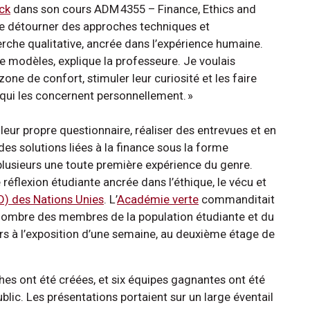
ck
dans son cours ADM 4355 – Finance, Ethics and
 à se détourner des approches techniques et
herche qualitative, ancrée dans l’expérience humaine.
e modèles, explique la professeure. Je voulais
zone de confort, stimuler leur curiosité et les faire
e qui les concernent personnellement. »
leur propre questionnaire, réaliser des entrevues et en
es solutions liées à la finance sous la forme
r plusieurs une toute première expérience du genre.
réflexion étudiante ancrée dans l’éthique, le vécu et
D) des Nations Unies
. L’
Académie verte
commanditait
d nombre des membres de la population étudiante et du
urs à l’exposition d’une semaine, au deuxième étage de
ches ont été créées, et six équipes gagnantes ont été
blic. Les présentations portaient sur un large éventail