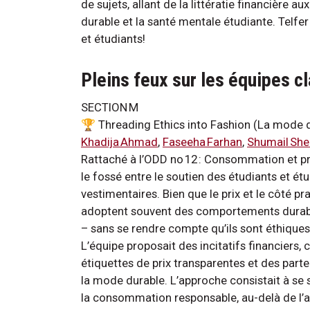
de sujets, allant de la littératie financière 
durable et la santé mentale étudiante. Telfer 
et étudiants!
Pleins feux sur les équipes 
SECTION M
🏆 Threading Ethics into Fashion (La mode dan
Khadija Ahmad
,
Faseeha Farhan
,
Shumail She
Rattaché à l’ODD no 12 : Consommation et pr
le fossé entre le soutien des étudiants et é
vestimentaires. Bien que le prix et le côté pra
adoptent souvent des comportements durab
– sans se rendre compte qu’ils sont éthique
L’équipe proposait des incitatifs financiers
étiquettes de prix transparentes et des par
la mode durable. L’approche consistait à se s
la consommation responsable, au-delà de l’a